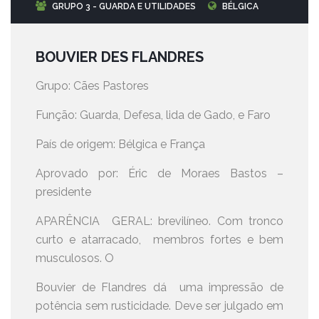
GRUPO 3 - GUARDA E UTILIDADES
BÉLGICA
BOUVIER DES FLANDRES
Grupo: Cães Pastores
Função: Guarda, Defesa, lida de Gado, e Faro
País de origem: Bélgica e França
Aprovado por: Éric de Moraes Bastos –
presidente
APARÊNCIA GERAL: brevilíneo. Com tronco
curto e atarracado, membros fortes e bem
musculosos. O
Bouvier de Flandres dá uma impressão de
potência sem rusticidade. Deve ser julgado em