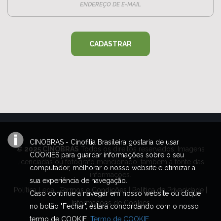
CADASTRAR
CINOBRAS - Cinofilia Brasileira gostaria de usar
© 2025 CINOBRAS
Todos os direitos reservados. Imagens
COOKIES para guardar informações sobre o seu
licenciadas ou fotógrafo mencionado, também a fonte das
computador, melhorar o nosso website e otimizar a
informações.
sua experiência de navegação.
Política Legal:
Termos e Condições
|
Política de Privacidade
|
Caso continue a navegar em nosso website ou clique
Informações de Cookies
no botão "Fechar", estará concordando com o nosso
termo de COOKIE.
Termo de COOKIE