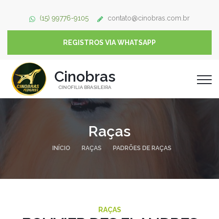
(15) 99776-9105
contato@cinobras.com.br
REGISTROS VIA WHATSAPP
Cinobras
CINOFILIA BRASILEIRA
Raças
INÍCIO
RAÇAS
PADRÕES DE RAÇAS
RAÇAS