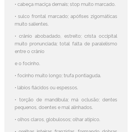
• cabeça maciça demais; stop muito marcado.
• sulco frontal marcado; apófises zigomáticas
muito salientes.
• crânio abobadado, estreito; crista occipital
muito pronunciada; total falta de paralelismo
entre o crânio
e o focinho.
• focinho muito longo; trufa pontiaguda.
• lábios flácidos ou espessos.
• torção de mandíbula; má oclusão; dentes
pequenos, doentes e mal alinhados.
• olhos claros, globulosos; olhar atípico.
• orelhas inteiras franzidas, formando dobras