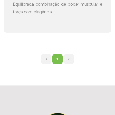
Equilibrada combinação de poder muscular e
força com elegância.
P
N
1
R
E
E
X
V
T