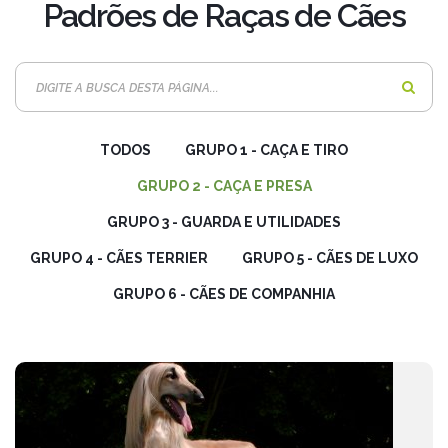
Padrões de Raças de Cães
P
r
o
TODOS
GRUPO 1 - CAÇA E TIRO
c
u
GRUPO 2 - CAÇA E PRESA
r
GRUPO 3 - GUARDA E UTILIDADES
a
r
GRUPO 4 - CÃES TERRIER
GRUPO 5 - CÃES DE LUXO
:
GRUPO 6 - CÃES DE COMPANHIA