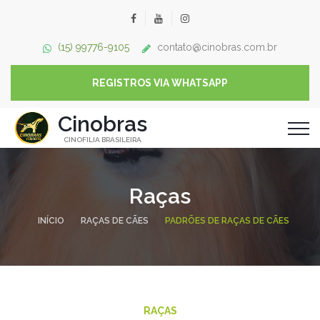
(15) 99776-9105
contato@cinobras.com.br
REGISTROS VIA WHATSAPP
Cinobras
CINOFILIA BRASILEIRA
Raças
INÍCIO
RAÇAS DE CÃES
PADRÕES DE RAÇAS DE CÃES
RAÇAS